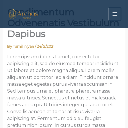
Skip
Condimentum
to
content
Odvenenatis Vestibulum
Dapibus
By
Tamil Iniyan
/
24/12/2021
Lorem ipsum dolor sit amet, consectetur
adipiscing elit, sed do eiusmod tempor incididunt
ut labore et dolore magna aliqua. Lorem mollis
aliquam ut porttitor leo a diam. Tincidunt ornare
massa eget egestas purus viverra accumsan in.
Sed tempus urna et pharetra pharetra massa
massa ultricies. Senectus et netus et malesuada
fames ac turpis. Ultricies integer quis auctor elit.
Convallis aenean et tortor at risus viverra
adipiscing at. Fermentum odio eu feugiat
pretium nibh ipsum. In cursus turpis massa